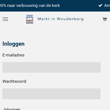
bouwing van de kerk
Ambachtelijke
Ga
direct
naar
de
hoofdinhoud
Inloggen
E-mailadres
Wachtwoord
Inloggen