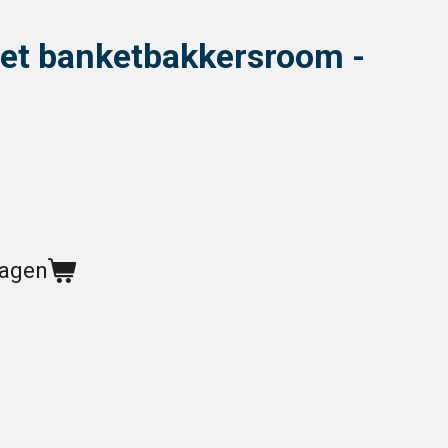
met banketbakkersroom -
wagen