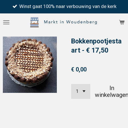
Winst gaat 100% naar verbouwing van de kerk
Ga
direct
naar
de
Bokkenpootjesta
hoofdinhoud
art - € 17,50
€ 0,00
In
winkelwage