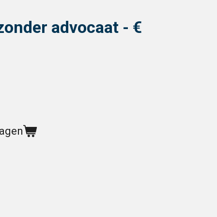
onder advocaat - €
wagen