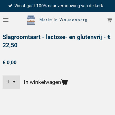
Winst gaat 100% naar verbouwing van de kerk
Ga
direct
naar
de
Slagroomtaart - lactose- en glutenvrij - €
hoofdinhoud
22,50
€ 0,00
In winkelwagen