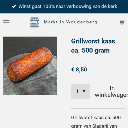
Winst gaat 100% naar verbouwing van de kerk
Ga
direct
naar
de
Grillworst kaas
hoofdinhoud
ca. 500 gram
€ 8,50
In
winkelwage
Grillworst kaas ca. 500
gram van Slagerij van