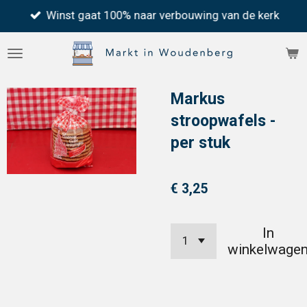
Winst gaat 100% naar verbouwing van de kerk
Ga
direct
naar
de
Markus
hoofdinhoud
stroopwafels -
per stuk
€ 3,25
In
winkelwage