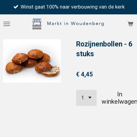
Winst gaat 100% naar verbouwing van de kerk
Ga
direct
naar
de
Rozijnenbollen - 6
hoofdinhoud
stuks
€ 4,45
In
winkelwage